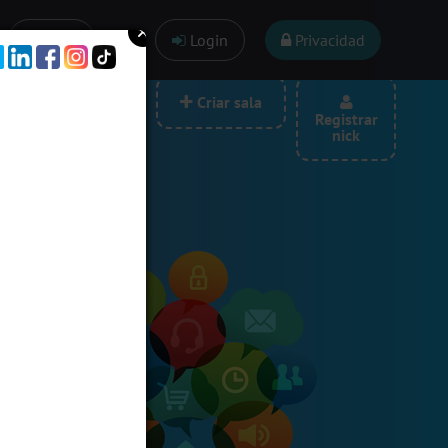
Ayuda
Login
Privacidad
las por categoria
Criar sala
Registrar
nick