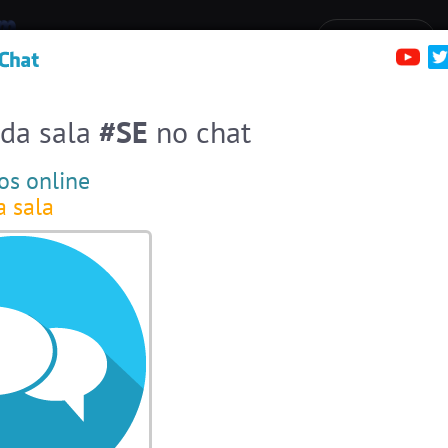
irc.brazink.net +6697
Denúncias
Salas:
136
Pessoas
Online:
43
erfis
Sa
Entra a una sala:
Stats
 da sala
#SE
no chat
Espiar pessoas online
43
Salas por comunidades
os online
a sala
#EstadosUnidos
2
usuarios
#Amizade
10
usuarios
#Portugal
13 usuarios
#Brasil
9 usuarios
#Novanativa
6 usuarios
#Denuncias
6 usuarios
#Evangelicos
6 usuarios