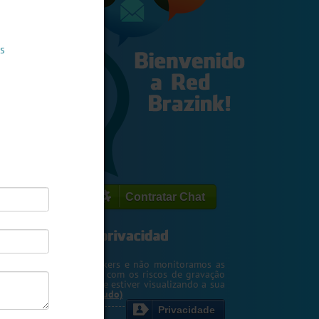
s
Contratar Chat
egemos o seu IP de hackers e não monitoramos as
m. Entretanto, cuidado com os riscos de gravação
ntscreen pela pessoa que estiver visualizando a sua
rsa ou webcam....
(Ler tudo)
Privacidade