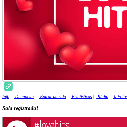
Info
|
Denunciar
|
Entrar na sala
|
Estatísticas
|
Rádio
|
0 Foto
Sala registrada!