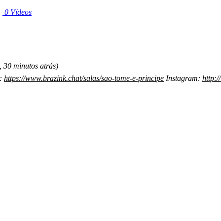
|
0 Vídeos
 30 minutos atrás)
e:
https://www.brazink.chat/salas/sao-tome-e-principe
Instagram:
http: