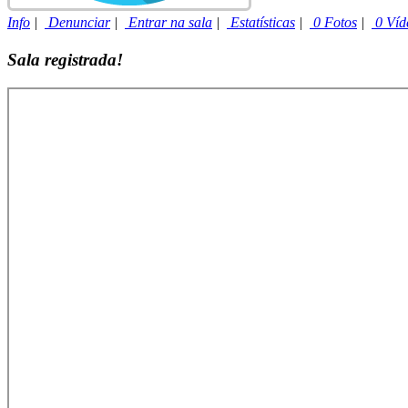
Info
|
Denunciar
|
Entrar na sala
|
Estatísticas
|
0 Fotos
|
0 Víd
Sala registrada!