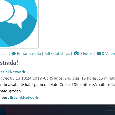
ssos
#Zoom
4 usuarios
#LoveHits
4 usuarios
og
#WordPlay
3 usuarios
Ver todas as salas
Este
ono,
ción
ciar
|
Entrar na sala
|
Estatísticas
|
0 Fotos
|
0 Vídeo
s de
🎁 Promoção
🛍 Crie seu Chat e Rádio 📻
nido
com Site e Chat Bot 🤖 de Pedidos
.
strada!
idas
 las
razinkNetwork
 por
r de
:
Dec 06 13:10:24 2019 -03 (6 anos, 245 dias, 13 horas, 13 minuto
on el
ndo a sala de bate-papo de Mato Grosso! Site:
https://chatbrasil
s de
mato-grosso
ción
Prot
o por:
BrazinkNetwork
webca
e pri
English
Português
Español
© 2018 Brazink
conve
da