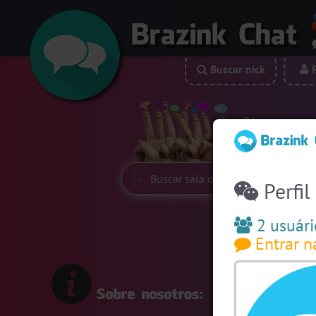
Buscar nick
P
Siga-nos:
Perfil
2 usuári
Entrar n