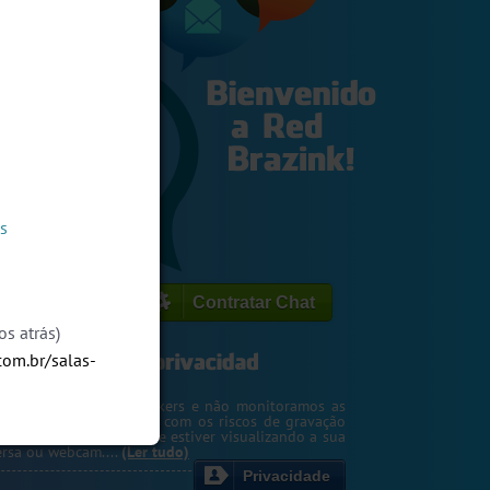
s
Contratar Chat
s atrás)
.com.br/salas-
egemos o seu IP de hackers e não monitoramos as
m. Entretanto, cuidado com os riscos de gravação
ntscreen pela pessoa que estiver visualizando a sua
rsa ou webcam....
(Ler tudo)
Privacidade