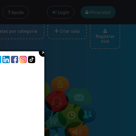
Ayuda
Login
Privacidad
las por categoria
Criar sala
Registrar
nick