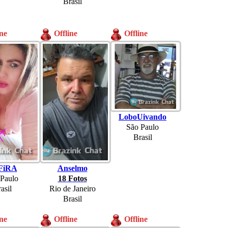
Brasil
ne
Offline
Offline
LoboUivando
São Paulo
Brasil
FiRA
Anselmo
 Paulo
18 Fotos
asil
Rio de Janeiro
Brasil
ne
Offline
Offline