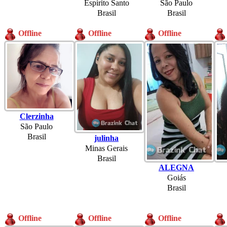
Espírito Santo
São Paulo
Brasil
Brasil
Offline
Offline
Offline
Clerzinha
São Paulo
Brasil
julinha
Minas Gerais
Brasil
ALEGNA
Goiás
Brasil
Offline
Offline
Offline