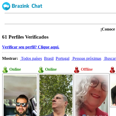
¡Conoce g
61 Perfiles Verificados
Verificar seu perfil? Clique aqui.
Mostrar:
Todos países
Brasil
Portugal
Pessoas próximas
Buscar
Online
Online
Offline