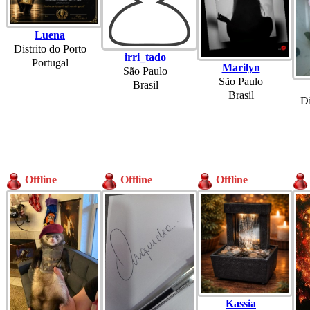
Luena
Distrito do Porto
irri_tado
Portugal
Marilyn
São Paulo
São Paulo
Brasil
Brasil
Di
Offline
Offline
Offline
Kassia