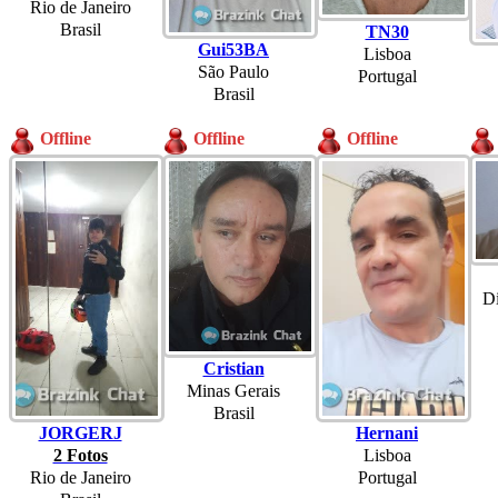
Rio de Janeiro
Brasil
TN30
Gui53BA
Lisboa
São Paulo
Portugal
Brasil
Offline
Offline
Offline
Di
Cristian
Minas Gerais
Brasil
JORGERJ
Hernani
2 Fotos
Lisboa
Rio de Janeiro
Portugal