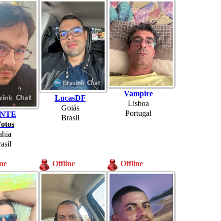
Vampire
LucasDF
Lisboa
Goiás
Portugal
NTE
Brasil
Fotos
ahia
asil
ne
Offline
Offline