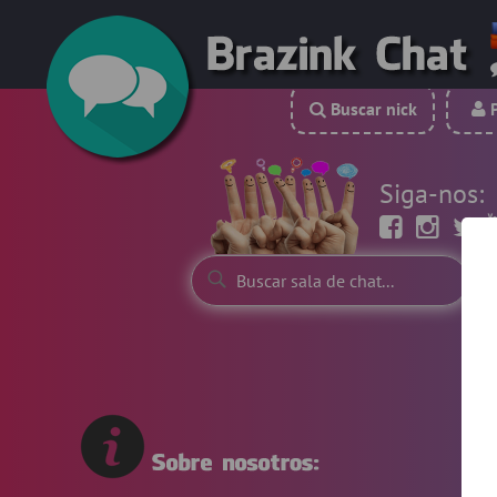
Buscar nick
P
Siga-nos: