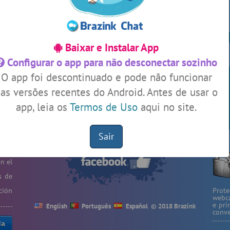
ssos
#Zoom
4 usuarios
#LoveHits
4 usuarios
og
Baixar e Instalar App
#ParaisoTropical
4 usuarios
Configurar o app para não desconectar sozinho
Ver todas as salas
O app foi descontinuado e pode não funcionar
Este
ono,
as versões recentes do Android. Antes de usar o
ción
app, leia os
Termos de Uso
aqui no site.
s de
🎁 Promoção
🛍 Crie seu Chat e Rádio 📻
nido
com Site e Chat Bot 🤖 de Pedidos
.
idas
Sair
 las
 por
r de
on el
s de
ción
Prot
webca
e pri
English
Português
Español
© 2018 Brazink
conve
da