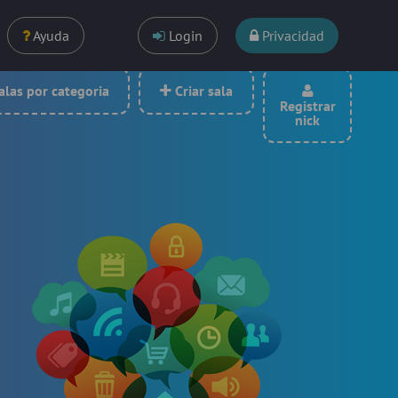
Ayuda
Login
Privacidad
las por categoria
Criar sala
Registrar
nick