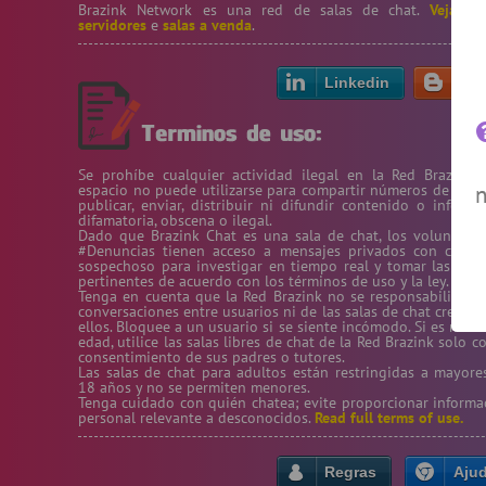
Brazink Network es una red de salas de chat.
Veja no
servidores
e
salas a venda
.
Linkedin
Bl
Se prohíbe cualquier actividad ilegal en la Red Brazink. 
espacio no puede utilizarse para compartir números de teléf
n
publicar, enviar, distribuir ni difundir contenido o informa
difamatoria, obscena o ilegal.
Dado que Brazink Chat es una sala de chat, los voluntario
#Denuncias tienen acceso a mensajes privados con conte
sospechoso para investigar en tiempo real y tomar las med
pertinentes de acuerdo con los términos de uso y la ley.
Tenga en cuenta que la Red Brazink no se responsabiliza de
conversaciones entre usuarios ni de las salas de chat creadas
ellos. Bloquee a un usuario si se siente incómodo. Si es meno
edad, utilice las salas libres de chat de la Red Brazink solo c
consentimiento de sus padres o tutores.
Las salas de chat para adultos están restringidas a mayore
18 años y no se permiten menores.
Tenga cuidado con quién chatea; evite proporcionar informa
personal relevante a desconocidos.
Read full terms of use.
Regras
Aju