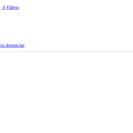
|
0 Vídeos
ara denunciar
.