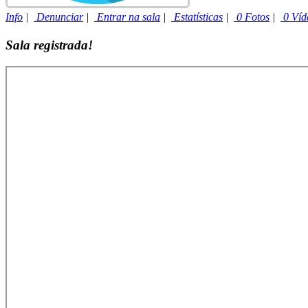
Info
|
Denunciar
|
Entrar na sala
|
Estatísticas
|
0 Fotos
|
0 Víd
Sala registrada!