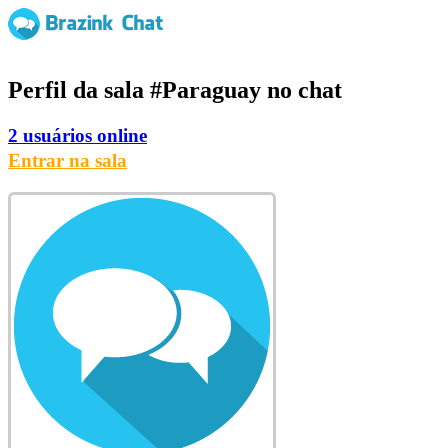
Perfil da sala
#Paraguay
no chat
2 usuários online
Entrar na sala