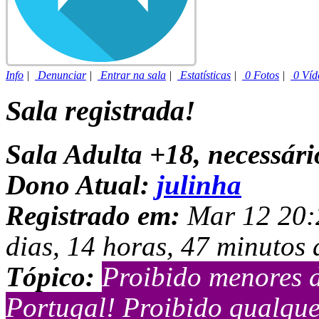
Info
|
Denunciar
|
Entrar na sala
|
Estatísticas
|
0 Fotos
|
0 Víd
Sala registrada!
Sala Adulta +18, necessár
Dono Atual:
julinha
Registrado em:
Mar 12 20:2
dias, 14 horas, 47 minutos 
Tópico:
Proibido menores d
Portugal! Proibido qualquer