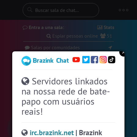
Entra a una sala:
Stats
Espiar pessoas online
51
Salas por comunidades
#EstadosUnidos
2
usuarios
#Amizade
6
usuarios
Servidores linkados
#SalaDaSininha
12 usuarios
na nossa rede de bate-
#Evangelicos
9 usuarios
papo com usuários
#Portugal
9 usuarios
reais!
#ParaisoTropical
8 usuarios
#Zoom
8 usuarios
irc.brazink.net
| Brazink