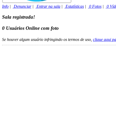
Info
|
Denunciar
|
Entrar na sala
|
Estatísticas
|
0 Fotos
|
0 Víd
Sala registrada!
0
Usuários Online com foto
Se houver algum usuário infringindo os termos de uso,
clique aqui p