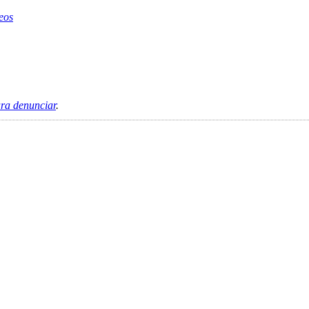
eos
ara denunciar
.