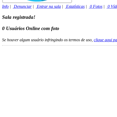
Info
|
Denunciar
|
Entrar na sala
|
Estatísticas
|
0 Fotos
|
0 Víd
Sala registrada!
0
Usuários Online com foto
Se houver algum usuário infringindo os termos de uso,
clique aqui p