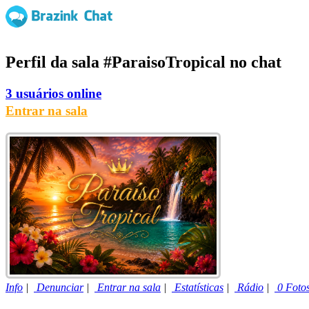
Perfil da sala
#ParaisoTropical
no chat
3 usuários online
Entrar na sala
Info
|
Denunciar
|
Entrar na sala
|
Estatísticas
|
Rádio
|
0 Foto