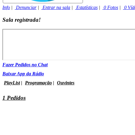
Info
|
Denunciar
|
Entrar na sala
|
Estatísticas
|
0 Fotos
|
0 Víd
Sala registrada!
Fazer Pedidos no Chat
Baixar App da Rádio
PlayList
|
Programação
|
Ouvintes
1 Pedidos